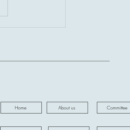
German Conference on “Pet
ies for a Happy Life”
d.,
Home
About us
Committee