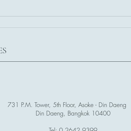
Thai-
งานเสวนา “เจาะลึกเทรนด์
Suppl
ธุรกิจสัตว์เลี้ยง อนาคต...ที่อาจ
ไม่เป็นอย่างที่คิด | Bubble or
ES
Sustainable Growth”
731 P.M. Tower, 5th Floor, Asoke - Din Daeng R
Din Daeng, Bangkok 10400
Tel: 0 2642 9399