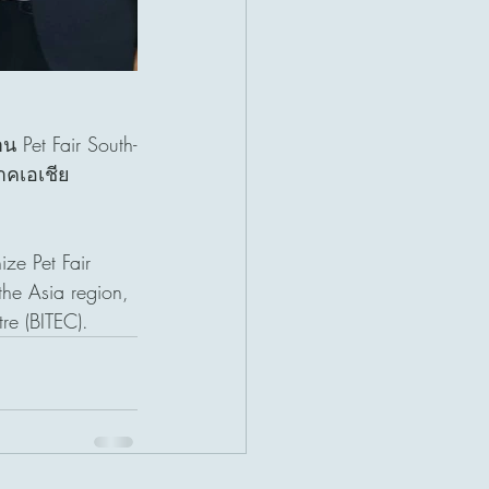
น Pet Fair South-
าคเอเชีย 
ze Pet Fair 
the Asia region, 
re (BITEC).