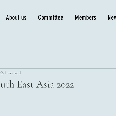
About us
Committee
Members
New
22
1 min read
outh East Asia 2022