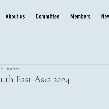
About us
Committee
Members
New
24
1 min read
outh East Asia 2024