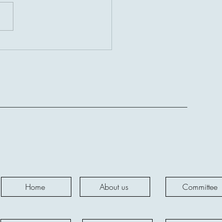
German Conference on “Pet
ies for a Happy Life”
d.,
Home
About us
Committee