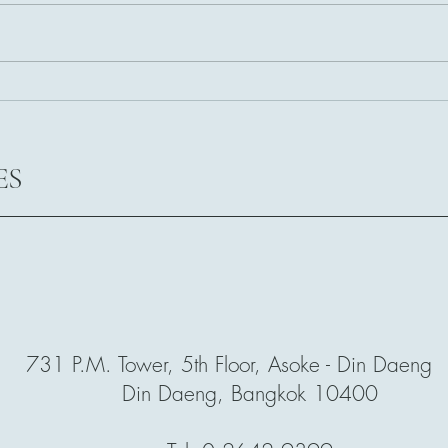
Thai-
งานเสวนา “เจาะลึกเทรนด์
Suppl
ธุรกิจสัตว์เลี้ยง อนาคต...ที่อาจ
ไม่เป็นอย่างที่คิด | Bubble or
ES
Sustainable Growth”
731 P.M. Tower, 5th Floor, Asoke - Din Daeng R
Din Daeng, Bangkok 10400