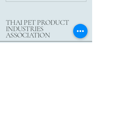
“Pet Supplies for 
ธุรกิจสัตว์เลี้ยง อนาคต...ที่
Life”
อาจไม่เป็นอย่างที่คิด |
Bubble or Sustainable
THAI PET PRODUCT
Growth”
INDUSTRIES
ASSOCIATION
731 P.M. Tower, 5th Floor,
Asoke - Din Daeng Rd., Din